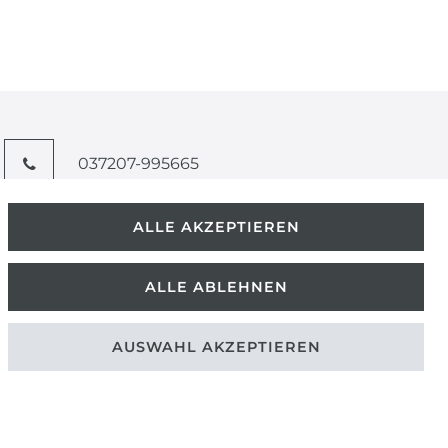
037207-995665
info@kern-holz.com
ALLE AKZEPTIEREN
Hauptstr. 150
ALLE ABLEHNEN
09661 Rossau
AUSWAHL AKZEPTIEREN