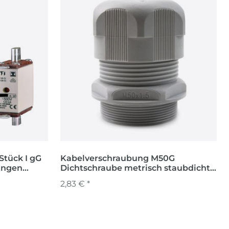
Stück I gG
Kabelverschraubung M50G
ungen
Dichtschraube metrisch staubdicht
wasserdicht
2,83 € *