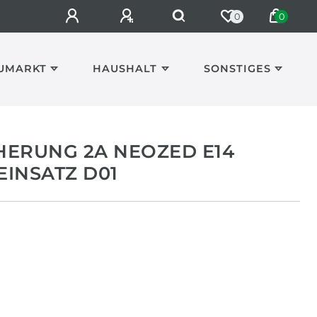
0
0
UMARKT
HAUSHALT
SONSTIGES
HERUNG 2A NEOZED E14
INSATZ D01