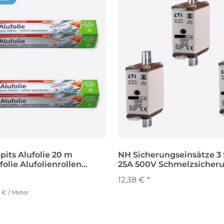
pits Alufolie 20 m
NH Sicherungseinsätze 3 
olie Alufolienrollen
25A 500V Schmelzsicher
le Folie
Sicherungen
12,38 € *
 € / Meter