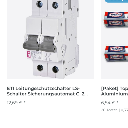
ETI Leitungsschutzschalter LS-
[Paket] Top
Schalter Sicherungsautomat C, 2
Aluminiumf
polig 13 A
Alurolle Rol
12,69 € *
6,54 € *
20
Meter
| 0,33