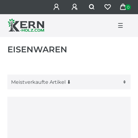
0
☰
EISENWAREN