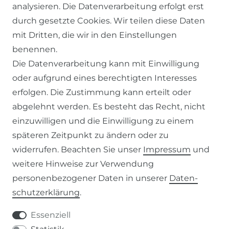
SERVICE
analysieren. Die Datenverarbeitung erfolgt erst
durch gesetzte Cookies. Wir teilen diese Daten
KONTAKT
mit Dritten, die wir in den Einstellungen
benennen.
ZAHLUNG & VERSAND
Die Datenverarbeitung kann mit Einwilligung
oder aufgrund eines berechtigten Interesses
WIDERRUFSFORMULAR
erfolgen. Die Zustimmung kann erteilt oder
abgelehnt werden. Es besteht das Recht, nicht
RECHTLICHES
einzuwilligen und die Einwilligung zu einem
späteren Zeitpunkt zu ändern oder zu
AGB
widerrufen. Beachten Sie unser
Impressum
und
weitere Hinweise zur Verwendung
WIDERRUFSRECHT
personenbezogener Daten in unserer
Daten­
schutz­erklärung
.
IMPRESSUM
Essenziell
DATENSCHUTZERKLÄRUNG