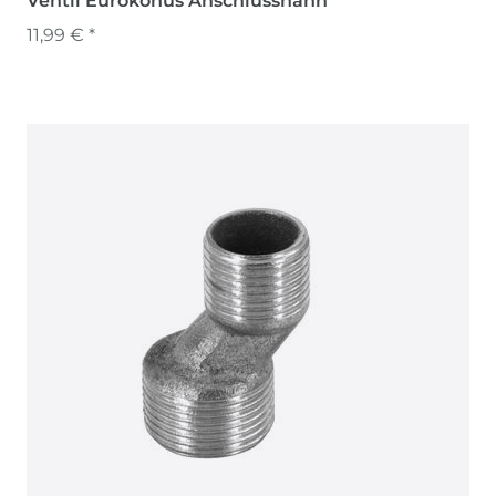
Ventil Eurokonus Anschlusshahn
11,99 € *