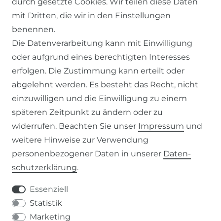
durch gesetzte Cookies. Wir teilen diese Daten
KONTAKT
mit Dritten, die wir in den Einstellungen
benennen.
ZAHLUNG & VERSAND
Die Datenverarbeitung kann mit Einwilligung
oder aufgrund eines berechtigten Interesses
WIDERRUFSFORMULAR
erfolgen. Die Zustimmung kann erteilt oder
abgelehnt werden. Es besteht das Recht, nicht
RECHTLICHES
einzuwilligen und die Einwilligung zu einem
späteren Zeitpunkt zu ändern oder zu
AGB
widerrufen. Beachten Sie unser
Impressum
und
weitere Hinweise zur Verwendung
WIDERRUFSRECHT
personenbezogener Daten in unserer
Daten­
schutz­erklärung
.
IMPRESSUM
Essenziell
DATENSCHUTZERKLÄRUNG
Statistik
Marketing