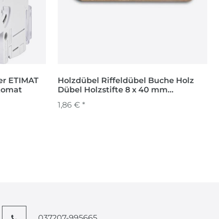
er ETIMAT
Holzdübel Riffeldübel Buche Holz
tomat
Dübel Holzstifte 8 x 40 mm
Möbelstifte 40Stck
1,86 € *
037207-995665