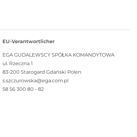
EU-Verantwortlicher
EGA GUDALEWSCY SPÓŁKA KOMANDYTOWA
ul. Rzeczna
1
83-200
Starogard Gdański
Polen
s.szczurowska@ega.com.pl
58 56 300 80 - 82