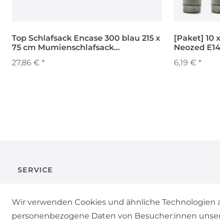
Top Schlafsack Encase 300 blau 215 x
[Paket] 10
75 cm Mumienschlafsack
Neozed E14
Deckenschlafsack
27,86 € *
6,19 € *
SERVICE
KONTAKT
Wir verwenden Cookies und ähnliche Technologien a
personenbezogene Daten von Besucher:innen unserer 