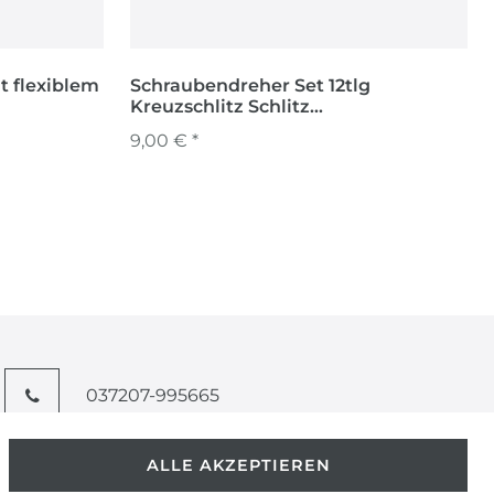
it flexiblem
Schraubendreher Set 12tlg
Kreuzschlitz Schlitz
Schraubenzieher Werkstatt
9,00 € *
037207-995665
info@kern-holz.com
ALLE AKZEPTIEREN