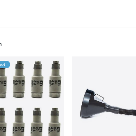
n
ket