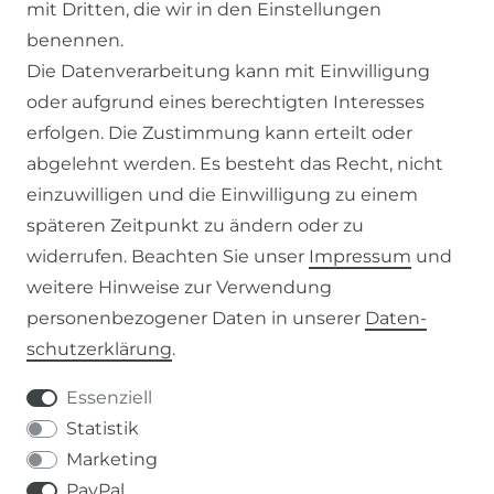
mit Dritten, die wir in den Einstellungen
benennen.
ZAHLUNG & VERSAND
Die Datenverarbeitung kann mit Einwilligung
oder aufgrund eines berechtigten Interesses
WIDERRUFSFORMULAR
erfolgen. Die Zustimmung kann erteilt oder
abgelehnt werden. Es besteht das Recht, nicht
RECHTLICHES
einzuwilligen und die Einwilligung zu einem
späteren Zeitpunkt zu ändern oder zu
AGB
widerrufen. Beachten Sie unser
Impressum
und
weitere Hinweise zur Verwendung
WIDERRUFSRECHT
personenbezogener Daten in unserer
Daten­
schutz­erklärung
.
IMPRESSUM
Essenziell
DATENSCHUTZERKLÄRUNG
Statistik
Marketing
037207-995665
PayPal