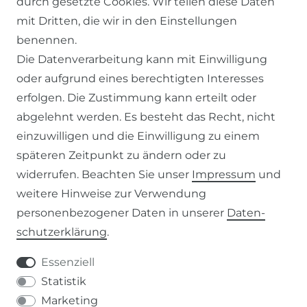
durch gesetzte Cookies. Wir teilen diese Daten
KONTAKT
mit Dritten, die wir in den Einstellungen
benennen.
ZAHLUNG & VERSAND
Die Datenverarbeitung kann mit Einwilligung
oder aufgrund eines berechtigten Interesses
WIDERRUFSFORMULAR
erfolgen. Die Zustimmung kann erteilt oder
abgelehnt werden. Es besteht das Recht, nicht
RECHTLICHES
einzuwilligen und die Einwilligung zu einem
späteren Zeitpunkt zu ändern oder zu
AGB
widerrufen. Beachten Sie unser
Impressum
und
weitere Hinweise zur Verwendung
WIDERRUFSRECHT
personenbezogener Daten in unserer
Daten­
schutz­erklärung
.
IMPRESSUM
Essenziell
DATENSCHUTZERKLÄRUNG
Statistik
Marketing