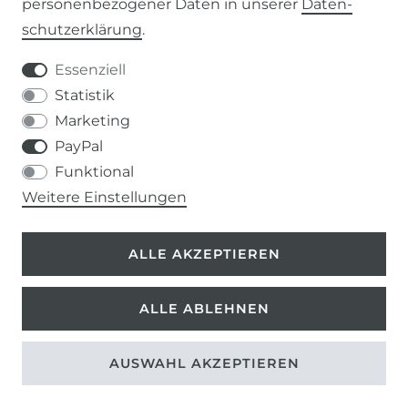
personenbezogener Daten in unserer
Daten­
schutz­erklärung
.
IMPRESSUM
Essenziell
DATENSCHUTZERKLÄRUNG
Statistik
Marketing
037207-995665
PayPal
Funktional
info@kern-holz.com
Weitere Einstellungen
Hauptstr. 150
ALLE AKZEPTIEREN
09661 Rossau
ALLE ABLEHNEN
AUSWAHL AKZEPTIEREN
©
Copyright 2026 | Alle Rechte vorbehalten.
*inkl. ges. MwSt. zzgl.
Versandkosten