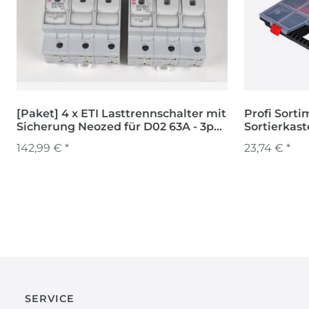
[Paket] 4 x ETI Lasttrennschalter mit
Profi Sorti
Sicherung Neozed für D02 63A - 3pol.
Sortierkas
Sicherungslasttrennschalter
Großraumb
142,99 € *
23,74 € *
SERVICE