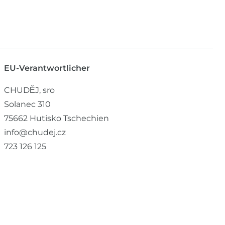
EU-Verantwortlicher
CHUDĚJ, sro
Solanec
310
75662
Hutisko
Tschechien
info@chudej.cz
723 126 125