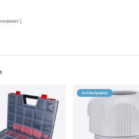
nwasser )
n
Artikelpaket