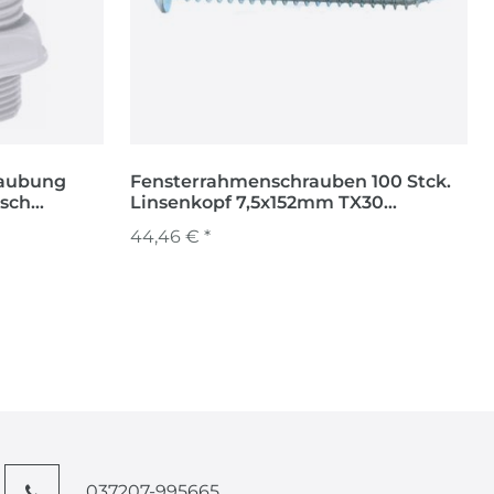
raubung
Fensterrahmenschrauben 100 Stck.
isch
Linsenkopf 7,5x152mm TX30
Schrauben
44,46 € *
037207-995665