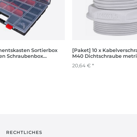
mentskasten Sortierbox
[Paket] 10 x Kabelversch
ten Schraubenbox
M40 Dichtschraube metr
ox
wasserdicht 15-27mm
20,64 € *
RECHTLICHES