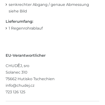
senkrechter Abgang / genaue Abmessung
siehe Bild
Lieferumfang:
1 Regenrohrablauf
EU-Verantwortlicher
CHUDĚJ, sro
Solanec
310
75662
Hutisko
Tschechien
info@chudej.cz
723 126 125