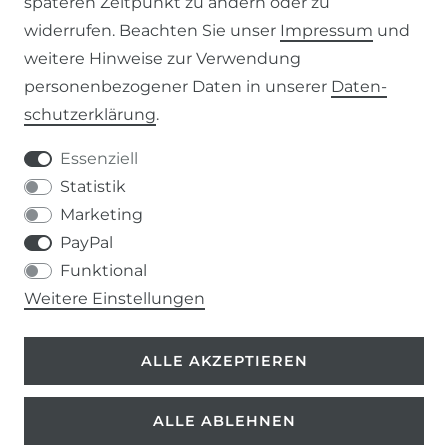
späteren Zeitpunkt zu ändern oder zu
AGB
widerrufen. Beachten Sie unser
Impressum
und
weitere Hinweise zur Verwendung
WIDERRUFSRECHT
personenbezogener Daten in unserer
Daten­
schutz­erklärung
.
IMPRESSUM
Essenziell
DATENSCHUTZERKLÄRUNG
Statistik
Marketing
037207-995665
PayPal
Funktional
info@kern-holz.com
Weitere Einstellungen
Hauptstr. 150
ALLE AKZEPTIEREN
09661 Rossau
ALLE ABLEHNEN