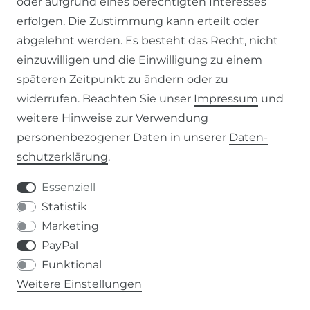
oder aufgrund eines berechtigten Interesses
WIDERRUFSFORMULAR
erfolgen. Die Zustimmung kann erteilt oder
abgelehnt werden. Es besteht das Recht, nicht
RECHTLICHES
einzuwilligen und die Einwilligung zu einem
späteren Zeitpunkt zu ändern oder zu
AGB
widerrufen. Beachten Sie unser
Impressum
und
weitere Hinweise zur Verwendung
WIDERRUFSRECHT
personenbezogener Daten in unserer
Daten­
schutz­erklärung
.
IMPRESSUM
Essenziell
DATENSCHUTZERKLÄRUNG
Statistik
Marketing
037207-995665
PayPal
Funktional
info@kern-holz.com
Weitere Einstellungen