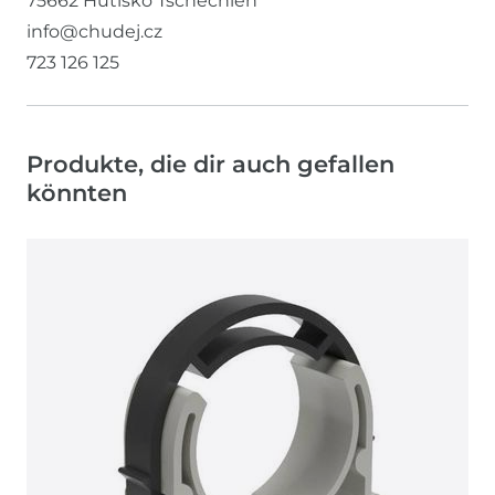
75662
Hutisko
Tschechien
info@chudej.cz
723 126 125
Produkte, die dir auch gefallen
könnten