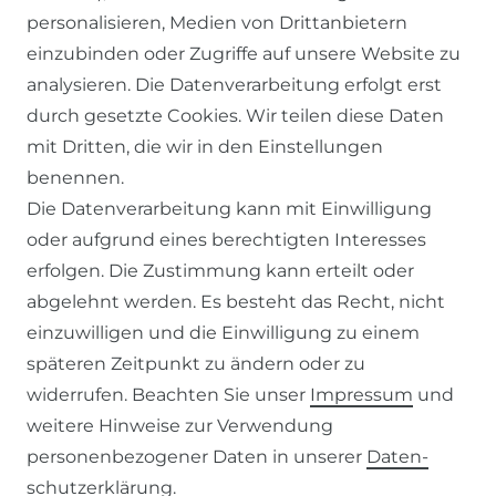
personalisieren, Medien von Drittanbietern
einzubinden oder Zugriffe auf unsere Website zu
SERVICE
analysieren. Die Datenverarbeitung erfolgt erst
durch gesetzte Cookies. Wir teilen diese Daten
KONTAKT
mit Dritten, die wir in den Einstellungen
benennen.
ZAHLUNG & VERSAND
Die Datenverarbeitung kann mit Einwilligung
oder aufgrund eines berechtigten Interesses
WIDERRUFSFORMULAR
erfolgen. Die Zustimmung kann erteilt oder
abgelehnt werden. Es besteht das Recht, nicht
RECHTLICHES
einzuwilligen und die Einwilligung zu einem
späteren Zeitpunkt zu ändern oder zu
AGB
widerrufen. Beachten Sie unser
Impressum
und
weitere Hinweise zur Verwendung
WIDERRUFSRECHT
personenbezogener Daten in unserer
Daten­
schutz­erklärung
.
IMPRESSUM