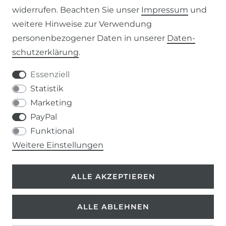
AGB
widerrufen. Beachten Sie unser
Impressum
und
weitere Hinweise zur Verwendung
WIDERRUFSRECHT
personenbezogener Daten in unserer
Daten­
schutz­erklärung
.
IMPRESSUM
Essenziell
DATENSCHUTZERKLÄRUNG
Statistik
Marketing
037207-995665
PayPal
Funktional
info@kern-holz.com
Weitere Einstellungen
Hauptstr. 150
ALLE AKZEPTIEREN
09661 Rossau
ALLE ABLEHNEN