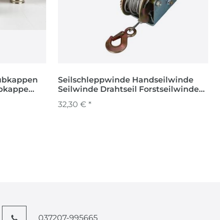
aubkappen
Seilschleppwinde Handseilwinde
Seilwinde Drahtseil Forstseilwinde
g
Bootswinde 450 kg 10 m
32,30 € *
037207-995665