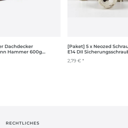
r Dachdecker
[Paket] 5 x Neozed Schr
 Hammer 600g
E14 DII Sicherungsschraubkappe
nnshammer
Neozed Schmelzsicherun
2,79 € *
RECHTLICHES