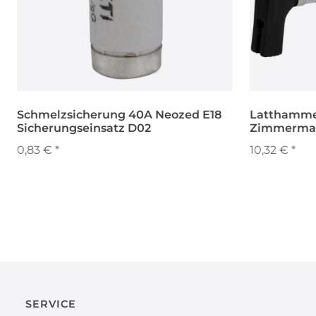
Schmelzsicherung 40A Neozed E18
Latthamme
Sicherungseinsatz D02
Zimmermann
Zimmerma
0,83 € *
10,32 € *
SERVICE