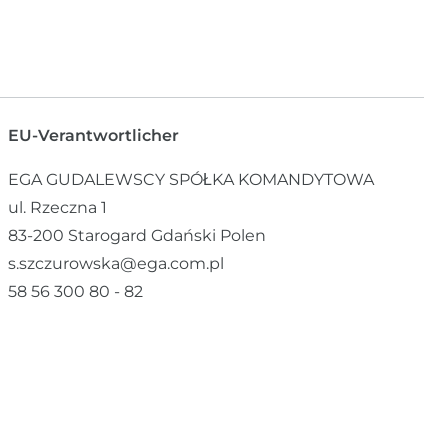
EU-Verantwortlicher
EGA GUDALEWSCY SPÓŁKA KOMANDYTOWA
ul. Rzeczna
1
83-200
Starogard Gdański
Polen
s.szczurowska@ega.com.pl
58 56 300 80 - 82