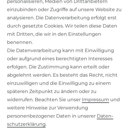
personalisieren, Medien von Drittanbietern
einzubinden oder Zugriffe auf unsere Website zu
SERVICE
analysieren. Die Datenverarbeitung erfolgt erst
durch gesetzte Cookies. Wir teilen diese Daten
KONTAKT
mit Dritten, die wir in den Einstellungen
benennen.
ZAHLUNG & VERSAND
Die Datenverarbeitung kann mit Einwilligung
oder aufgrund eines berechtigten Interesses
WIDERRUFSFORMULAR
erfolgen. Die Zustimmung kann erteilt oder
abgelehnt werden. Es besteht das Recht, nicht
RECHTLICHES
einzuwilligen und die Einwilligung zu einem
späteren Zeitpunkt zu ändern oder zu
AGB
widerrufen. Beachten Sie unser
Impressum
und
weitere Hinweise zur Verwendung
WIDERRUFSRECHT
personenbezogener Daten in unserer
Daten­
schutz­erklärung
.
IMPRESSUM