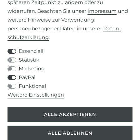
späteren Zeitpunkt zu ändern oder zu
AGB
widerrufen. Beachten Sie unser
Impressum
und
weitere Hinweise zur Verwendung
WIDERRUFSRECHT
personenbezogener Daten in unserer
Daten­
schutz­erklärung
.
IMPRESSUM
Essenziell
DATENSCHUTZERKLÄRUNG
Statistik
Marketing
037207-995665
PayPal
Funktional
info@kern-holz.com
Weitere Einstellungen
Hauptstr. 150
ALLE AKZEPTIEREN
09661 Rossau
ALLE ABLEHNEN