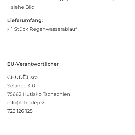
siehe Bild
Lieferumfang:
1 Stück Regenwasserablauf
EU-Verantwortlicher
CHUDĚJ, sro
Solanec
310
75662
Hutisko
Tschechien
info@chudej.cz
723 126 125