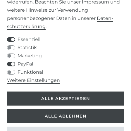
widerrufen. Beachten Sie unser
Impressum
und
weitere Hinweise zur Verwendung
WIDERRUFSRECHT
personenbezogener Daten in unserer
Daten­
schutz­erklärung
.
IMPRESSUM
Essenziell
DATENSCHUTZERKLÄRUNG
Statistik
Marketing
037207-995665
PayPal
Funktional
info@kern-holz.com
Weitere Einstellungen
Hauptstr. 150
ALLE AKZEPTIEREN
09661 Rossau
ALLE ABLEHNEN