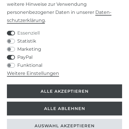
weitere Hinweise zur Verwendung
WIDERRUFSRECHT
personenbezogener Daten in unserer
Daten­
schutz­erklärung
.
IMPRESSUM
Essenziell
DATENSCHUTZERKLÄRUNG
Statistik
Marketing
037207-995665
PayPal
Funktional
info@kern-holz.com
Weitere Einstellungen
Hauptstr. 150
ALLE AKZEPTIEREN
09661 Rossau
ALLE ABLEHNEN
AUSWAHL AKZEPTIEREN
©
Copyright 2026 | Alle Rechte vorbehalten.