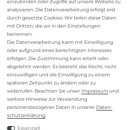
einzubinden oder Zugriffe auf unsere Website zu
SERVICE
analysieren. Die Datenverarbeitung erfolgt erst
durch gesetzte Cookies. Wir teilen diese Daten
KONTAKT
mit Dritten, die wir in den Einstellungen
benennen.
ZAHLUNG & VERSAND
Die Datenverarbeitung kann mit Einwilligung
oder aufgrund eines berechtigten Interesses
WIDERRUFSFORMULAR
erfolgen. Die Zustimmung kann erteilt oder
abgelehnt werden. Es besteht das Recht, nicht
RECHTLICHES
einzuwilligen und die Einwilligung zu einem
späteren Zeitpunkt zu ändern oder zu
AGB
widerrufen. Beachten Sie unser
Impressum
und
weitere Hinweise zur Verwendung
WIDERRUFSRECHT
personenbezogener Daten in unserer
Daten­
schutz­erklärung
.
IMPRESSUM
Essenziell