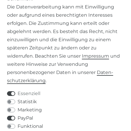
ZAHLUNG & VERSAND
Die Datenverarbeitung kann mit Einwilligung
oder aufgrund eines berechtigten Interesses
WIDERRUFSFORMULAR
erfolgen. Die Zustimmung kann erteilt oder
abgelehnt werden. Es besteht das Recht, nicht
RECHTLICHES
einzuwilligen und die Einwilligung zu einem
späteren Zeitpunkt zu ändern oder zu
AGB
widerrufen. Beachten Sie unser
Impressum
und
weitere Hinweise zur Verwendung
WIDERRUFSRECHT
personenbezogener Daten in unserer
Daten­
schutz­erklärung
.
IMPRESSUM
Essenziell
DATENSCHUTZERKLÄRUNG
Statistik
Marketing
037207-995665
PayPal
Funktional