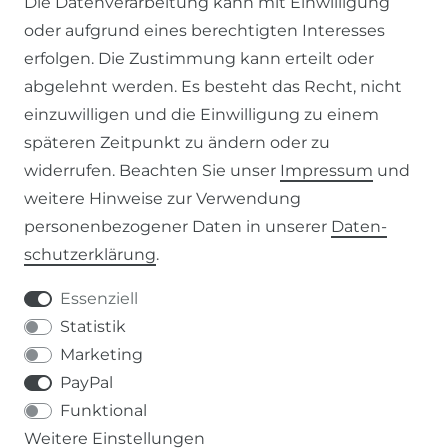
Die Datenverarbeitung kann mit Einwilligung
oder aufgrund eines berechtigten Interesses
WIDERRUFSFORMULAR
erfolgen. Die Zustimmung kann erteilt oder
abgelehnt werden. Es besteht das Recht, nicht
RECHTLICHES
einzuwilligen und die Einwilligung zu einem
späteren Zeitpunkt zu ändern oder zu
AGB
widerrufen. Beachten Sie unser
Impressum
und
weitere Hinweise zur Verwendung
WIDERRUFSRECHT
personenbezogener Daten in unserer
Daten­
schutz­erklärung
.
IMPRESSUM
Essenziell
DATENSCHUTZERKLÄRUNG
Statistik
Marketing
037207-995665
PayPal
Funktional
info@kern-holz.com
Weitere Einstellungen