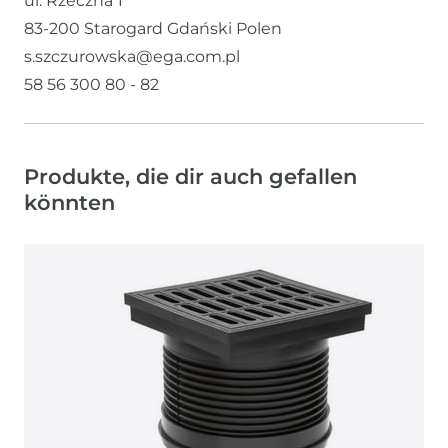
ul. Rzeczna
1
83-200
Starogard Gdański
Polen
s.szczurowska@ega.com.pl
58 56 300 80 - 82
Produkte, die dir auch gefallen
könnten