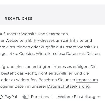
RECHTLICHES
AGB
uf unserer Website und verarbeiten
Webseite (z.B. IP-Adresse), um z.B. Inhalte und
WIDERRUFSRECHT
ern einzubinden oder Zugriffe auf unsere Website zu
 gesetzte Cookies. Wir teilen diese Daten mit Dritten,
IMPRESSUM
fgrund eines berechtigten Interesses erfolgen. Die
DATENSCHUTZERKLÄRUNG
besteht das Recht, nicht einzuwilligen und die
 oder zu widerrufen. Beachten Sie unser
Impressum
ogener Daten in unserer
Daten­schutz­erklärung
.
©
Copyright 2026 | Alle Rechte vorbehalten.
PayPal
Funktional
Weitere Einstellungen
*inkl. ges. MwSt. zzgl.
Versandkosten