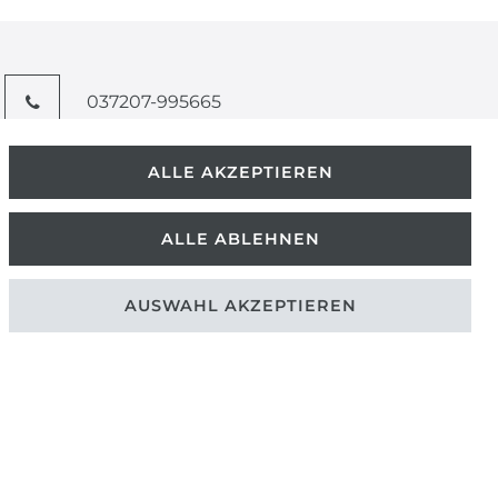
037207-995665
info@kern-holz.com
ALLE AKZEPTIEREN
Hauptstr. 150
ALLE ABLEHNEN
09661 Rossau
AUSWAHL AKZEPTIEREN