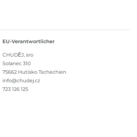
EU-Verantwortlicher
CHUDĚJ, sro
Solanec
310
75662
Hutisko
Tschechien
info@chudej.cz
723 126 125