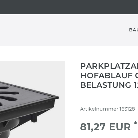
BA
PARKPLATZA
HOFABLAUF GU
LASTUNG 12,
Artikelnummer
163128
*
81,27 EUR