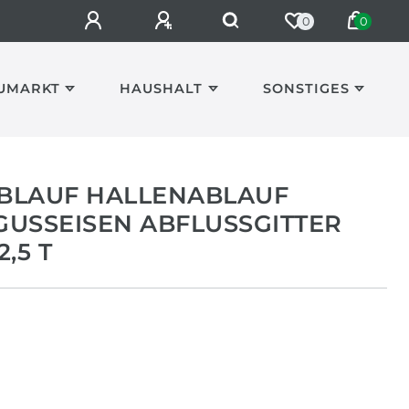
0
0
UMARKT
HAUSHALT
SONSTIGES
BLAUF HALLENABLAUF
SSEISEN ABFLUSSGITTER BE
5 T