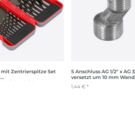
mit Zentrierspitze Set
S Anschluss AG 1/2" x AG 3
r
versetzt um 10 mm Wan
/5/5,5/6/6,5/7/8/10 mm
Kompakt
1,44 € *