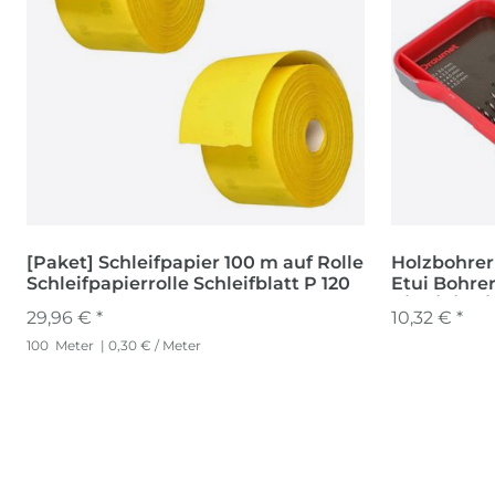
[Paket] Schleifpapier 100 m auf Rolle
Holzbohrer 
Schleifpapierrolle Schleifblatt P 120
Etui Bohre
3/3,5/4/4,5
29,96 € *
10,32 € *
100
Meter
| 0,30 € / Meter