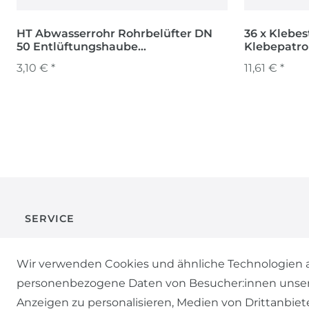
HT Abwasserrohr Rohrbelüfter DN
36 x Klebes
50 Entlüftungshaube
Klebepatr
Belüftungsventil
lang trans
3,10 € *
11,61 € *
SERVICE
KONTAKT
Wir verwenden Cookies und ähnliche Technologien a
personenbezogene Daten von Besucher:innen unserer 
ZAHLUNG & VERSAND
Anzeigen zu personalisieren, Medien von Drittanbiet