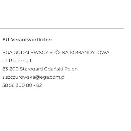
EU-Verantwortlicher
EGA GUDALEWSCY SPÓŁKA KOMANDYTOWA
ul. Rzeczna
1
83-200
Starogard Gdański
Polen
s.szczurowska@ega.com.pl
58 56 300 80 - 82