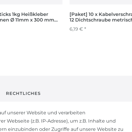
ticks 1kg Heißkleber
[Paket] 10 x Kabelversch
onen Ø 11mm x 300 mm
12 Dichtschraube metrisc
parent
staubdicht wasserdicht
6,19 € *
RECHTLICHES
AGB
uf unserer Website und verarbeiten
Webseite (z.B. IP-Adresse), um z.B. Inhalte und
WIDERRUFSRECHT
ern einzubinden oder Zugriffe auf unsere Website zu