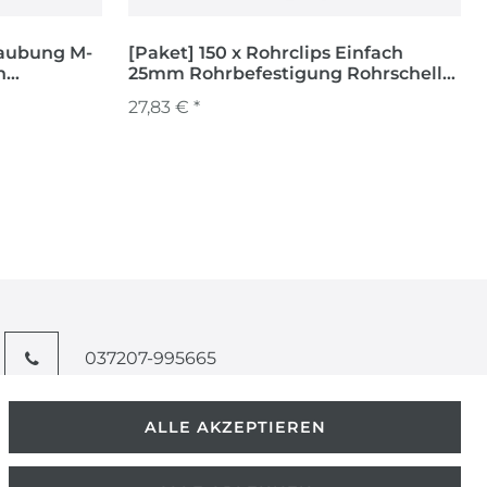
raubung M-
[Paket] 150 x Rohrclips Einfach
h
25mm Rohrbefestigung Rohrschelle
Rohrhalter Clip
27,83 € *
037207-995665
info@kern-holz.com
ALLE AKZEPTIEREN
Hauptstr. 150