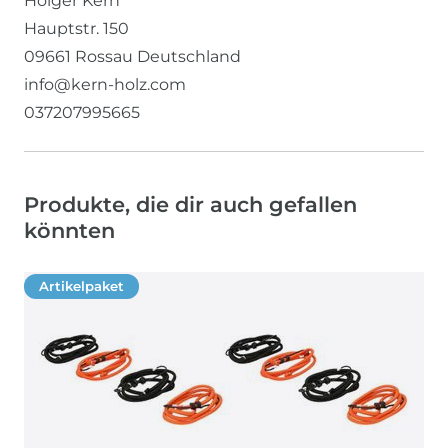
Holger Kern
Hauptstr.
150
09661
Rossau
Deutschland
info@kern-holz.com
037207995665
Produkte, die dir auch gefallen
könnten
Artikelpaket