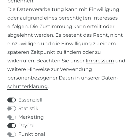
benennen.
ZAHLUNG & VERSAND
Die Datenverarbeitung kann mit Einwilligung
oder aufgrund eines berechtigten Interesses
WIDERRUFSFORMULAR
erfolgen. Die Zustimmung kann erteilt oder
abgelehnt werden. Es besteht das Recht, nicht
RECHTLICHES
einzuwilligen und die Einwilligung zu einem
späteren Zeitpunkt zu ändern oder zu
AGB
widerrufen. Beachten Sie unser
Impressum
und
weitere Hinweise zur Verwendung
WIDERRUFSRECHT
personenbezogener Daten in unserer
Daten­
schutz­erklärung
.
IMPRESSUM
Essenziell
DATENSCHUTZERKLÄRUNG
Statistik
Marketing
037207-995665
PayPal
Funktional