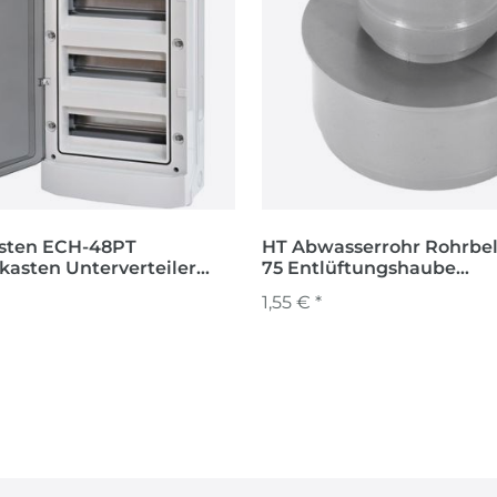
asten ECH-48PT
HT Abwasserrohr Rohrbel
kasten Unterverteiler
75 Entlüftungshaube
automat FI
Belüftungsventil
1,55 € *