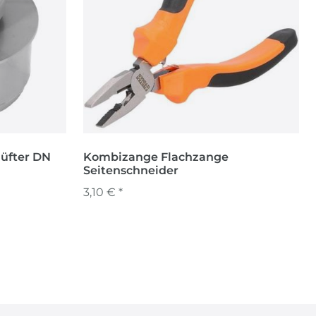
üfter DN
Kombizange Flachzange
Seitenschneider
3,10 € *