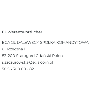
EU-Verantwortlicher
EGA GUDALEWSCY SPÓŁKA KOMANDYTOWA
ul. Rzeczna
1
83-200
Starogard Gdański
Polen
s.szczurowska@ega.com.pl
58 56 300 80 - 82