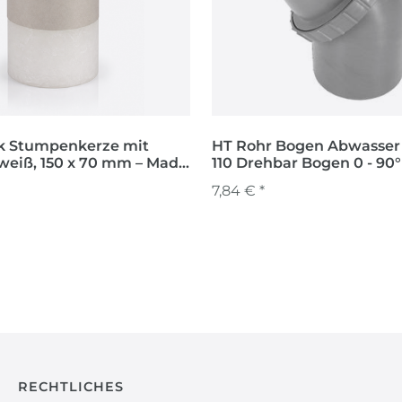
k Stumpenkerze mit
HT Rohr Bogen Abwasser
weiß, 150 x 70 mm – Made
110 Drehbar Bogen 0 - 90°
 – Brenndauer bis zu 55
7,84 € *
RECHTLICHES