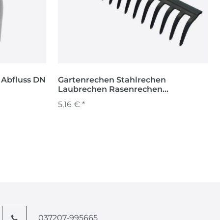
 Abfluss DN
Gartenrechen Stahlrechen
Laubrechen Rasenrechen
Metallrechen 40cm
5,16 € *
037207-995665