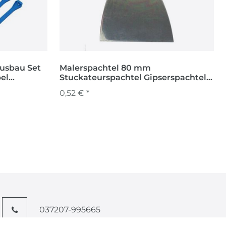
Ausbau Set
Malerspachtel 80 mm
el
Stuckateurspachtel Gipserspachtel
Flächenspachtel
0,52 € *
037207-995665