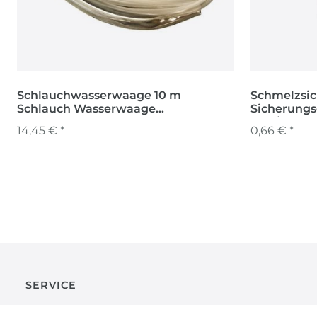
Schlauchwasserwaage 10 m
Schmelzsi
Schlauch Wasserwaage
Sicherungse
Nivelliergerät Schlauchwaage
40A/500V 
14,45 € *
0,66 € *
SERVICE