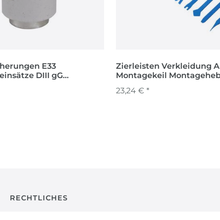
cherungen E33
Zierleisten Verkleidung 
insätze DIII gG
Montagekeil Montageheb
Niederspannungen
Montierhebel 27 tlg.
23,24 € *
RECHTLICHES