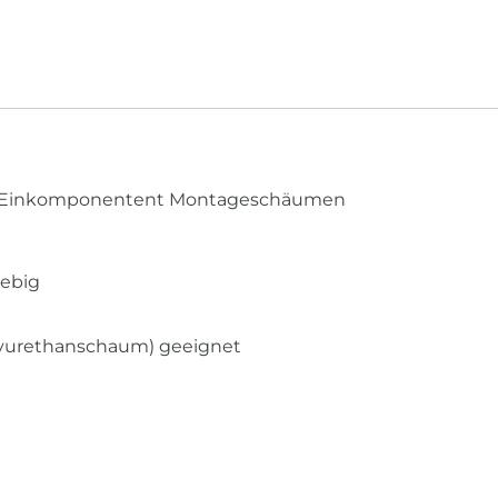
 von Einkomponentent Montageschäumen
lebig
olyurethanschaum) geeignet