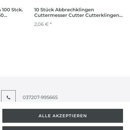
100 Stck.
10 Stück Abbrechklingen
30
Cuttermesser Cutter Cutterklingen
18 mm breit Messer
2,06 € *
037207-995665
info@kern-holz.com
ALLE AKZEPTIEREN