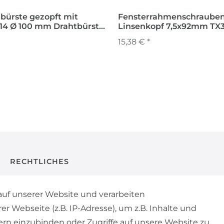
lbürste gezopft mit
Fensterrahmenschrauben 
100 mm Drahtbürste
Linsenkopf 7,5x92mm TX
bürste
Schrauben
15,38 € *
RECHTLICHES
AGB
uf unserer Website und verarbeiten
Webseite (z.B. IP-Adresse), um z.B. Inhalte und
WIDERRUFSRECHT
ern einzubinden oder Zugriffe auf unsere Website zu