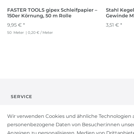
FASTER TOOLS gipex Schleifpapier –
Stahl Kege
150er Körnung, 50 m Rolle
Gewinde M14 Ø 
Stahldraht
9,95 € *
3,51 € *
50
Meter
| 0,20 € / Meter
SERVICE
KONTAKT
Wir verwenden Cookies und ähnliche Technologien a
personenbezogene Daten von Besucher:innen unserer 
ZAHLUNG & VERSAND
Anzeigen zu personalisieren, Medien von Drittanbiet