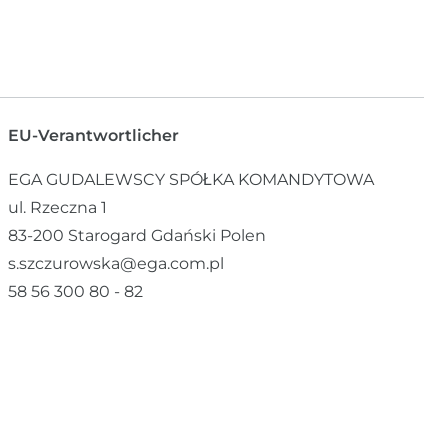
EU-Verantwortlicher
EGA GUDALEWSCY SPÓŁKA KOMANDYTOWA
ul. Rzeczna
1
83-200
Starogard Gdański
Polen
s.szczurowska@ega.com.pl
58 56 300 80 - 82