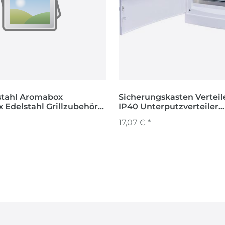
stahl Aromabox
Sicherungskasten Verteil
 Edelstahl Grillzubehör
IP40 Unterputzverteiler
lzkohle
Kleinverteiler ECM18PO
17,07 € *