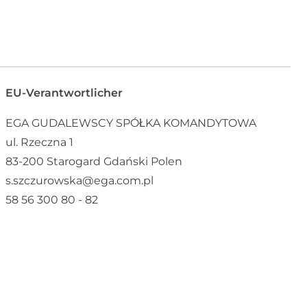
EU-Verantwortlicher
EGA GUDALEWSCY SPÓŁKA KOMANDYTOWA
ul. Rzeczna
1
83-200
Starogard Gdański
Polen
s.szczurowska@ega.com.pl
58 56 300 80 - 82