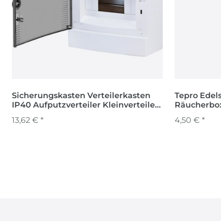
Sicherungskasten Verteilerkasten
Tepro Edel
IP40 Aufputzverteiler Kleinverteiler
Räucherbox
ECT8PT
Box für Ho
13,62 € *
4,50 € *