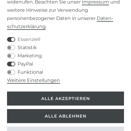
widerrufen. Beachten Sie unser
Impressum
und
weitere Hinweise zur Verwendung
WIDERRUFSRECHT
personenbezogener Daten in unserer
Daten­
schutz­erklärung
.
IMPRESSUM
Essenziell
DATENSCHUTZERKLÄRUNG
Statistik
Marketing
037207-995665
PayPal
Funktional
info@kern-holz.com
Weitere Einstellungen
Hauptstr. 150
ALLE AKZEPTIEREN
09661 Rossau
ALLE ABLEHNEN