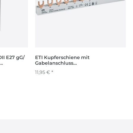
II E27 gG/
ETI Kupferschiene mit
Gabelanschluss
IZ10/L1L2L3NL1NL2NL3N
11,95 € *