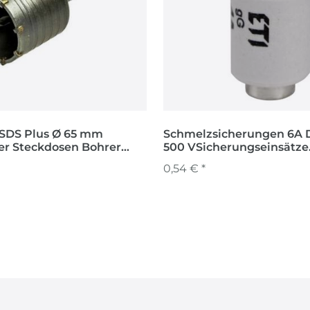
SDS Plus Ø 65 mm
Schmelzsicherungen 6A D
r Steckdosen Bohrer
500 VSicherungseinsätze
r Dosensenker
Niederspannungen
0,54 € *