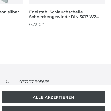
hon silber
Edelstahl Schlauchschelle
Schneckengewinde DIN 3017 W2
Spannbereich 110 - 130mm
0,72 € *
037207-995665
info@kern-holz.com
ALLE AKZEPTIEREN
Hauptstr. 150