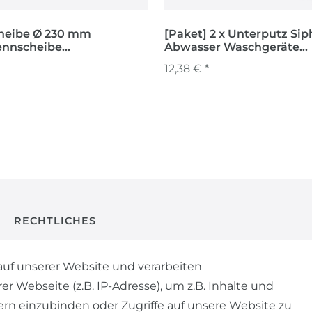
heibe Ø 230 mm
[Paket] 2 x Unterputz Sip
ennscheibe
Abwasser Waschgeräte
eblatt Trennscheibe
Waschmaschine Abfluss
12,38 € *
RECHTLICHES
AGB
uf unserer Website und verarbeiten
Webseite (z.B. IP-Adresse), um z.B. Inhalte und
WIDERRUFSRECHT
ern einzubinden oder Zugriffe auf unsere Website zu