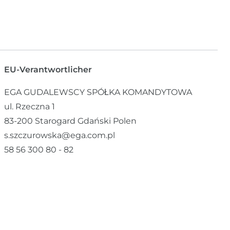
EU-Verantwortlicher
EGA GUDALEWSCY SPÓŁKA KOMANDYTOWA
ul. Rzeczna
1
83-200
Starogard Gdański
Polen
s.szczurowska@ega.com.pl
58 56 300 80 - 82