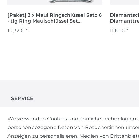
[Paket] 2 x Maul Ringschlüssel Satz 6
Diamantsc
- tlg Ring Maulschlüssel Set
Diamanttr
Gabelschlüssel
Diamantsäg
10,32 € *
11,10 € *
SERVICE
KONTAKT
Wir verwenden Cookies und ähnliche Technologien a
personenbezogene Daten von Besucher:innen unserer 
ZAHLUNG & VERSAND
Anzeigen zu personalisieren, Medien von Drittanbiet