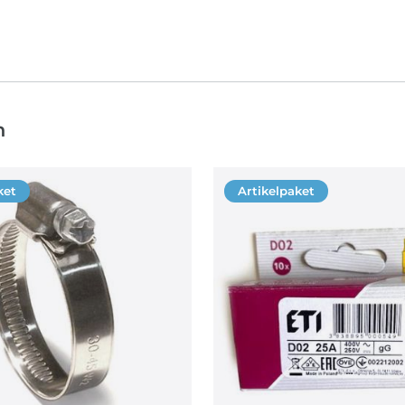
n
ket
Artikelpaket