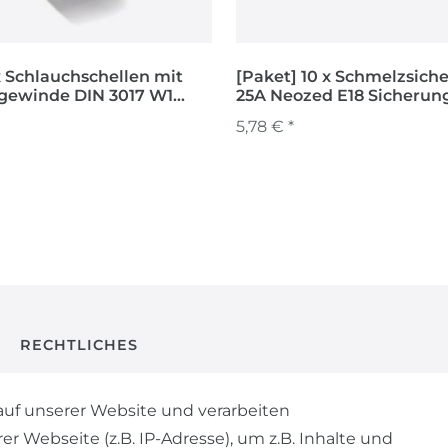
x Schlauchschellen mit
[Paket] 10 x Schmelzsic
gewinde DIN 3017 W1
25A Neozed E18 Sicherun
ch 80 - 100 mm
D02
5,78 € *
RECHTLICHES
AGB
uf unserer Website und verarbeiten
Webseite (z.B. IP-Adresse), um z.B. Inhalte und