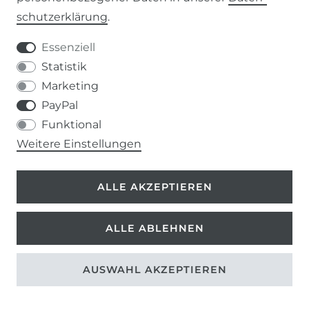
schutz­erklärung
.
IMPRESSUM
Essenziell
DATENSCHUTZERKLÄRUNG
Statistik
Marketing
037207-995665
PayPal
Funktional
info@kern-holz.com
Weitere Einstellungen
Hauptstr. 150
ALLE AKZEPTIEREN
09661 Rossau
ALLE ABLEHNEN
AUSWAHL AKZEPTIEREN
©
Copyright 2026 | Alle Rechte vorbehalten.
*inkl. ges. MwSt. zzgl.
Versandkosten