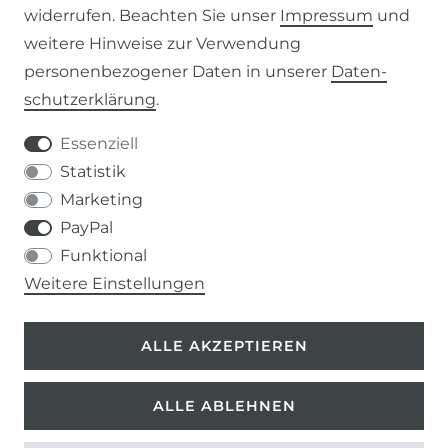
AGB
widerrufen. Beachten Sie unser
Impressum
und
weitere Hinweise zur Verwendung
WIDERRUFSRECHT
personenbezogener Daten in unserer
Daten­
schutz­erklärung
.
IMPRESSUM
Essenziell
DATENSCHUTZERKLÄRUNG
Statistik
Marketing
037207-995665
PayPal
Funktional
info@kern-holz.com
Weitere Einstellungen
Hauptstr. 150
ALLE AKZEPTIEREN
09661 Rossau
ALLE ABLEHNEN