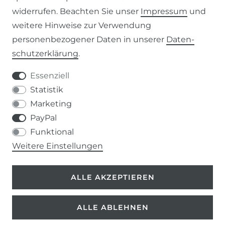
AGB
widerrufen. Beachten Sie unser
Impressum
und
weitere Hinweise zur Verwendung
WIDERRUFSRECHT
personenbezogener Daten in unserer
Daten­
schutz­erklärung
.
IMPRESSUM
Essenziell
DATENSCHUTZERKLÄRUNG
Statistik
Marketing
037207-995665
PayPal
Funktional
info@kern-holz.com
Weitere Einstellungen
Hauptstr. 150
ALLE AKZEPTIEREN
09661 Rossau
ALLE ABLEHNEN