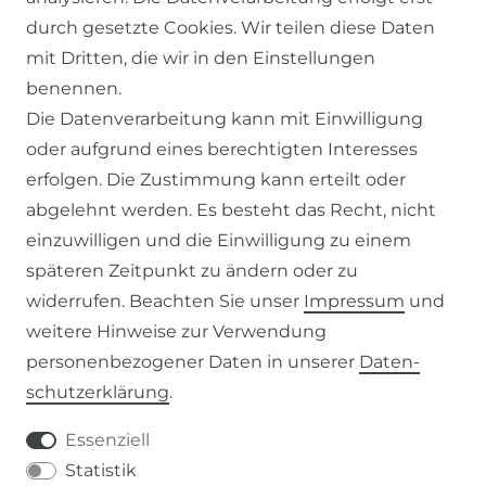
durch gesetzte Cookies. Wir teilen diese Daten
KONTAKT
mit Dritten, die wir in den Einstellungen
benennen.
ZAHLUNG & VERSAND
Die Datenverarbeitung kann mit Einwilligung
oder aufgrund eines berechtigten Interesses
WIDERRUFSFORMULAR
erfolgen. Die Zustimmung kann erteilt oder
abgelehnt werden. Es besteht das Recht, nicht
RECHTLICHES
einzuwilligen und die Einwilligung zu einem
späteren Zeitpunkt zu ändern oder zu
AGB
widerrufen. Beachten Sie unser
Impressum
und
weitere Hinweise zur Verwendung
WIDERRUFSRECHT
personenbezogener Daten in unserer
Daten­
schutz­erklärung
.
IMPRESSUM
Essenziell
DATENSCHUTZERKLÄRUNG
Statistik