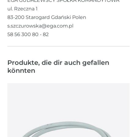
EGA GUDALEWSCY SPÓŁKA KOMANDYTOWA
ul. Rzeczna
1
83-200
Starogard Gdański
Polen
s.szczurowska@ega.com.pl
58 56 300 80 - 82
Produkte, die dir auch gefallen
könnten