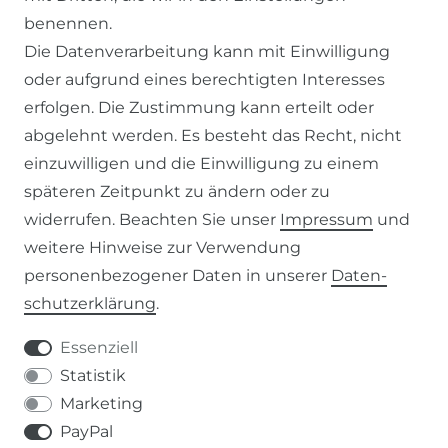
benennen.
ZAHLUNG & VERSAND
Die Datenverarbeitung kann mit Einwilligung
oder aufgrund eines berechtigten Interesses
WIDERRUFSFORMULAR
erfolgen. Die Zustimmung kann erteilt oder
abgelehnt werden. Es besteht das Recht, nicht
RECHTLICHES
einzuwilligen und die Einwilligung zu einem
späteren Zeitpunkt zu ändern oder zu
AGB
widerrufen. Beachten Sie unser
Impressum
und
weitere Hinweise zur Verwendung
WIDERRUFSRECHT
personenbezogener Daten in unserer
Daten­
schutz­erklärung
.
IMPRESSUM
Essenziell
DATENSCHUTZERKLÄRUNG
Statistik
Marketing
037207-995665
PayPal