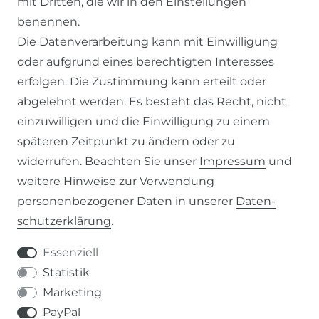
mit Dritten, die wir in den Einstellungen
benennen.
ZAHLUNG & VERSAND
Die Datenverarbeitung kann mit Einwilligung
oder aufgrund eines berechtigten Interesses
WIDERRUFSFORMULAR
erfolgen. Die Zustimmung kann erteilt oder
abgelehnt werden. Es besteht das Recht, nicht
RECHTLICHES
einzuwilligen und die Einwilligung zu einem
späteren Zeitpunkt zu ändern oder zu
AGB
widerrufen. Beachten Sie unser
Impressum
und
weitere Hinweise zur Verwendung
WIDERRUFSRECHT
personenbezogener Daten in unserer
Daten­
schutz­erklärung
.
IMPRESSUM
Essenziell
DATENSCHUTZERKLÄRUNG
Statistik
Marketing
037207-995665
PayPal