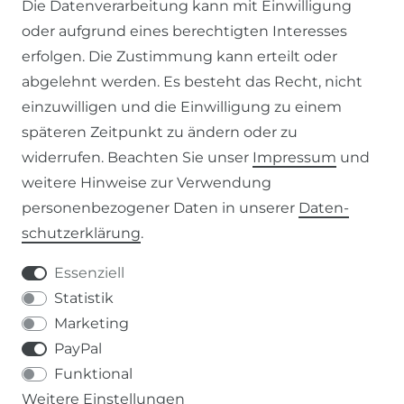
Die Datenverarbeitung kann mit Einwilligung
oder aufgrund eines berechtigten Interesses
WIDERRUFSFORMULAR
erfolgen. Die Zustimmung kann erteilt oder
abgelehnt werden. Es besteht das Recht, nicht
RECHTLICHES
einzuwilligen und die Einwilligung zu einem
späteren Zeitpunkt zu ändern oder zu
AGB
widerrufen. Beachten Sie unser
Impressum
und
weitere Hinweise zur Verwendung
WIDERRUFSRECHT
personenbezogener Daten in unserer
Daten­
schutz­erklärung
.
IMPRESSUM
Essenziell
DATENSCHUTZERKLÄRUNG
Statistik
Marketing
037207-995665
PayPal
Funktional
info@kern-holz.com
Weitere Einstellungen