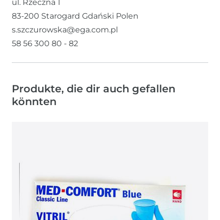
ul. Rzeczna
1
83-200
Starogard Gdański
Polen
s.szczurowska@ega.com.pl
58 56 300 80 - 82
Produkte, die dir auch gefallen
könnten