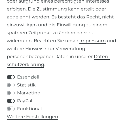
oder aufgrund eines berechtigten Interesses
WIDERRUFSFORMULAR
erfolgen. Die Zustimmung kann erteilt oder
abgelehnt werden. Es besteht das Recht, nicht
RECHTLICHES
einzuwilligen und die Einwilligung zu einem
späteren Zeitpunkt zu ändern oder zu
AGB
widerrufen. Beachten Sie unser
Impressum
und
weitere Hinweise zur Verwendung
WIDERRUFSRECHT
personenbezogener Daten in unserer
Daten­
schutz­erklärung
.
IMPRESSUM
Essenziell
DATENSCHUTZERKLÄRUNG
Statistik
Marketing
037207-995665
PayPal
Funktional
info@kern-holz.com
Weitere Einstellungen