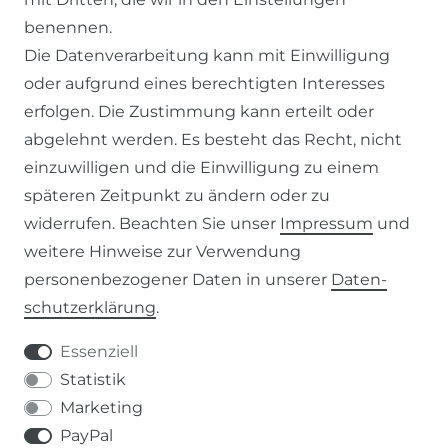
benennen.
ZAHLUNG & VERSAND
Die Datenverarbeitung kann mit Einwilligung
oder aufgrund eines berechtigten Interesses
WIDERRUFSFORMULAR
erfolgen. Die Zustimmung kann erteilt oder
abgelehnt werden. Es besteht das Recht, nicht
RECHTLICHES
einzuwilligen und die Einwilligung zu einem
späteren Zeitpunkt zu ändern oder zu
AGB
widerrufen. Beachten Sie unser
Impressum
und
weitere Hinweise zur Verwendung
WIDERRUFSRECHT
personenbezogener Daten in unserer
Daten­
schutz­erklärung
.
IMPRESSUM
Essenziell
DATENSCHUTZERKLÄRUNG
Statistik
Marketing
037207-995665
PayPal