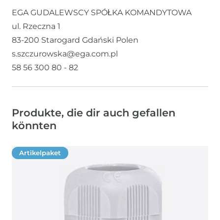
EGA GUDALEWSCY SPÓŁKA KOMANDYTOWA
ul. Rzeczna
1
83-200
Starogard Gdański
Polen
s.szczurowska@ega.com.pl
58 56 300 80 - 82
Produkte, die dir auch gefallen
könnten
Artikelpaket