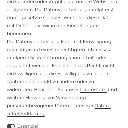
einzubinden oder Zugriffe auf unsere Website zu
SERVICE
analysieren. Die Datenverarbeitung erfolgt erst
durch gesetzte Cookies. Wir teilen diese Daten
KONTAKT
mit Dritten, die wir in den Einstellungen
benennen.
ZAHLUNG & VERSAND
Die Datenverarbeitung kann mit Einwilligung
oder aufgrund eines berechtigten Interesses
WIDERRUFSFORMULAR
erfolgen. Die Zustimmung kann erteilt oder
abgelehnt werden. Es besteht das Recht, nicht
RECHTLICHES
einzuwilligen und die Einwilligung zu einem
späteren Zeitpunkt zu ändern oder zu
AGB
widerrufen. Beachten Sie unser
Impressum
und
weitere Hinweise zur Verwendung
WIDERRUFSRECHT
personenbezogener Daten in unserer
Daten­
schutz­erklärung
.
IMPRESSUM
Essenziell