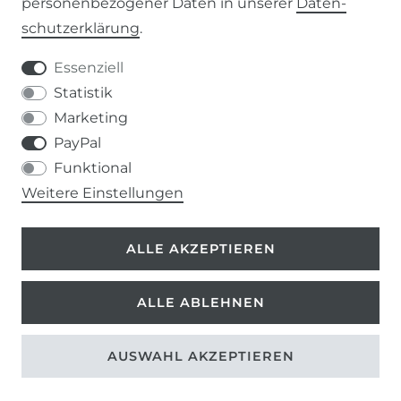
personenbezogener Daten in unserer
Daten­
schutz­erklärung
.
IMPRESSUM
Essenziell
DATENSCHUTZERKLÄRUNG
Statistik
Marketing
037207-995665
PayPal
Funktional
info@kern-holz.com
Weitere Einstellungen
Hauptstr. 150
ALLE AKZEPTIEREN
09661 Rossau
ALLE ABLEHNEN
AUSWAHL AKZEPTIEREN
©
Copyright 2026 | Alle Rechte vorbehalten.
*inkl. ges. MwSt. zzgl.
Versandkosten