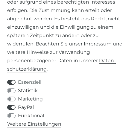
oder aufgrund eines berechtigten Interesses
WIDERRUFSFORMULAR
erfolgen. Die Zustimmung kann erteilt oder
abgelehnt werden. Es besteht das Recht, nicht
RECHTLICHES
einzuwilligen und die Einwilligung zu einem
späteren Zeitpunkt zu ändern oder zu
AGB
widerrufen. Beachten Sie unser
Impressum
und
weitere Hinweise zur Verwendung
WIDERRUFSRECHT
personenbezogener Daten in unserer
Daten­
schutz­erklärung
.
IMPRESSUM
Essenziell
DATENSCHUTZERKLÄRUNG
Statistik
Marketing
037207-995665
PayPal
Funktional
info@kern-holz.com
Weitere Einstellungen