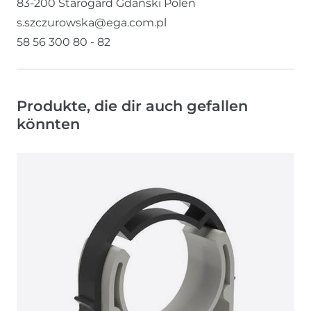
83-200
Starogard Gdański
Polen
s.szczurowska@ega.com.pl
58 56 300 80 - 82
Produkte, die dir auch gefallen
könnten