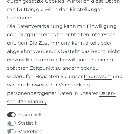
durch gesetzte Cookies. Wir teilen diese Daten
KONTAKT
mit Dritten, die wir in den Einstellungen
benennen.
ZAHLUNG & VERSAND
Die Datenverarbeitung kann mit Einwilligung
oder aufgrund eines berechtigten Interesses
WIDERRUFSFORMULAR
erfolgen. Die Zustimmung kann erteilt oder
abgelehnt werden. Es besteht das Recht, nicht
RECHTLICHES
einzuwilligen und die Einwilligung zu einem
späteren Zeitpunkt zu ändern oder zu
AGB
widerrufen. Beachten Sie unser
Impressum
und
weitere Hinweise zur Verwendung
WIDERRUFSRECHT
personenbezogener Daten in unserer
Daten­
schutz­erklärung
.
IMPRESSUM
Essenziell
DATENSCHUTZERKLÄRUNG
Statistik
Marketing